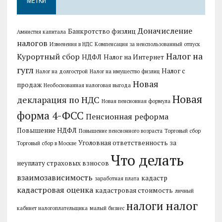
МЕТКИ
Доначисление
Банкротство физлиц
Амнистия капитала
налогов
Изменения в НДС
Компенсация за неиспользованный отпуск
Налог на
Курортный сбор
НДФЛ
Налог на Интернет
гугл
Налог с
Налог на долгострой
Налог на имущество физлиц
Новая
продаж
Необоснованная налоговая выгода
Новая
декларация по НДС
Новая пенсионная формула
форма 4-ФСС
Пенсионная реформа
Повышение НДФЛ
Повышение пенсионного возраста
Торговый сбор
Уголовная ответственность за
Торговый сбор в Москве
Что делать
неуплату страховых взносов
взаимозависимость
кадастр
заработная плата
кадастровая оценка
кадастровая стоимость
личный
налог
налоги
кабинет налогоплательщика
малый бизнес