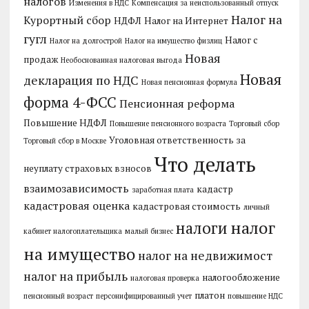
налогов
Изменения в НДС
Компенсация за неиспользованный отпуск
Налог на
Курортный сбор
НДФЛ
Налог на Интернет
гугл
Налог с
Налог на долгострой
Налог на имущество физлиц
Новая
продаж
Необоснованная налоговая выгода
Новая
декларация по НДС
Новая пенсионная формула
форма 4-ФСС
Пенсионная реформа
Повышение НДФЛ
Повышение пенсионного возраста
Торговый сбор
Уголовная ответственность за
Торговый сбор в Москве
Что делать
неуплату страховых взносов
взаимозависимость
кадастр
заработная плата
кадастровая оценка
кадастровая стоимость
личный
налог
налоги
кабинет налогоплательщика
малый бизнес
на имущество
налог на недвижимост
налог на прибыль
налогообложение
налоговая проверка
платон
пенсионный возраст
персонифицированный учет
повышение НДС