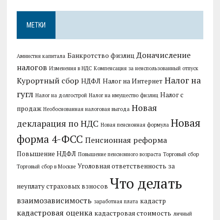
МЕТКИ
Доначисление
Банкротство физлиц
Амнистия капитала
налогов
Изменения в НДС
Компенсация за неиспользованный отпуск
Налог на
Курортный сбор
НДФЛ
Налог на Интернет
гугл
Налог с
Налог на долгострой
Налог на имущество физлиц
Новая
продаж
Необоснованная налоговая выгода
Новая
декларация по НДС
Новая пенсионная формула
форма 4-ФСС
Пенсионная реформа
Повышение НДФЛ
Повышение пенсионного возраста
Торговый сбор
Уголовная ответственность за
Торговый сбор в Москве
Что делать
неуплату страховых взносов
взаимозависимость
кадастр
заработная плата
кадастровая оценка
кадастровая стоимость
личный