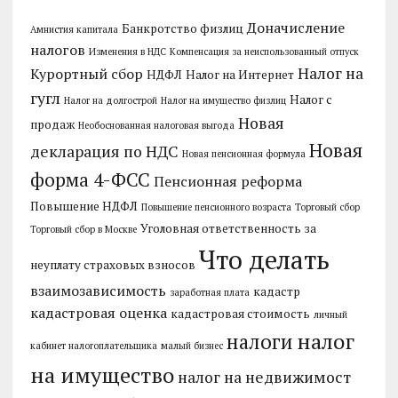
Доначисление
Банкротство физлиц
Амнистия капитала
налогов
Изменения в НДС
Компенсация за неиспользованный отпуск
Налог на
Курортный сбор
НДФЛ
Налог на Интернет
гугл
Налог с
Налог на долгострой
Налог на имущество физлиц
Новая
продаж
Необоснованная налоговая выгода
Новая
декларация по НДС
Новая пенсионная формула
форма 4-ФСС
Пенсионная реформа
Повышение НДФЛ
Повышение пенсионного возраста
Торговый сбор
Уголовная ответственность за
Торговый сбор в Москве
Что делать
неуплату страховых взносов
взаимозависимость
кадастр
заработная плата
кадастровая оценка
кадастровая стоимость
личный
налог
налоги
кабинет налогоплательщика
малый бизнес
на имущество
налог на недвижимост