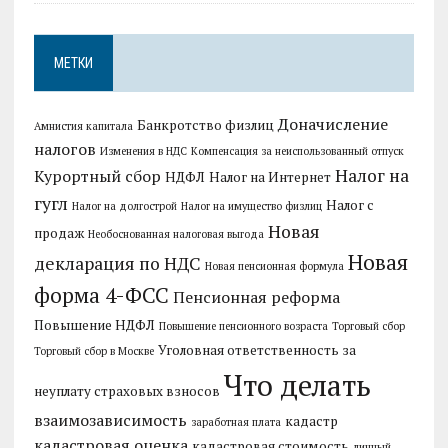
МЕТКИ
Доначисление
Банкротство физлиц
Амнистия капитала
налогов
Изменения в НДС
Компенсация за неиспользованный отпуск
Налог на
Курортный сбор
НДФЛ
Налог на Интернет
гугл
Налог с
Налог на долгострой
Налог на имущество физлиц
Новая
продаж
Необоснованная налоговая выгода
Новая
декларация по НДС
Новая пенсионная формула
форма 4-ФСС
Пенсионная реформа
Повышение НДФЛ
Повышение пенсионного возраста
Торговый сбор
Уголовная ответственность за
Торговый сбор в Москве
Что делать
неуплату страховых взносов
взаимозависимость
кадастр
заработная плата
кадастровая оценка
кадастровая стоимость
личный