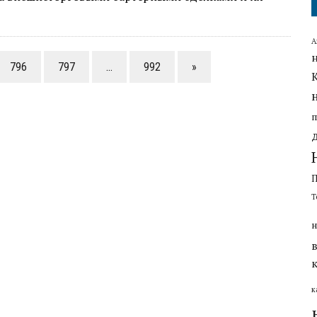
А
796
797
…
992
»
Т
н
к