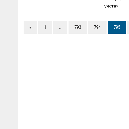
учета»
«
1
…
793
794
795