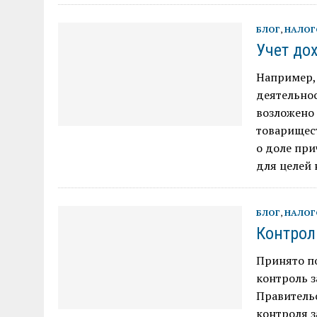
БЛОГ
,
НАЛОГ
Учет до
Например,
деятельнос
возложено 
товарищес
о доле пр
для целей 
БЛОГ
,
НАЛОГ
Контрол
Принято п
контроль 
Правительс
контроля 