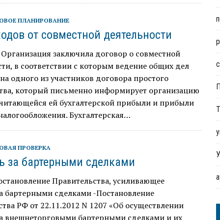
п
ОВОЕ ПЛАНИРОВАНИЕ
ходов от совместной деятельности
р
 Организация заключила договор о совместной
с
ти, в соответствии с которым ведение общих дел
на одного из участников договора простого
тва, который письменно информирует организацию
ичитающейся ей бухгалтерской прибыли и прибыли
Т
налогообложения. Бухгалтерская…
у
ОВАЯ ПРОВЕРКА
У
ь за бартерными сделками
остановление Правительства, усиливающее
за бартерными сделками -Постановление
тва РФ от 22.11.2012 N 1207 «Об осуществлении
за внешнеторговыми бартерными сделками и их