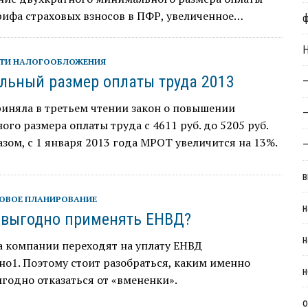
рифа страховых взносов в ПФР, увеличенное…
Н
ТИ НАЛОГООБЛОЖЕНИЯ
ьный размер оплаты труда 2013
—
иняла в третьем чтении закон о повышении
—
го размера оплаты труда с 4611 руб. до 5205 руб.
зом, с 1 января 2013 года МРОТ увеличится на 13%.
—
в
ОВОЕ ПЛАНИРОВАНИЕ
н
 выгодно применять ЕНВД?
н
а компании переходят на уплату ЕНВД
о1. Поэтому стоит разобраться, каким именно
н
одно отказаться от «вмененки».
о