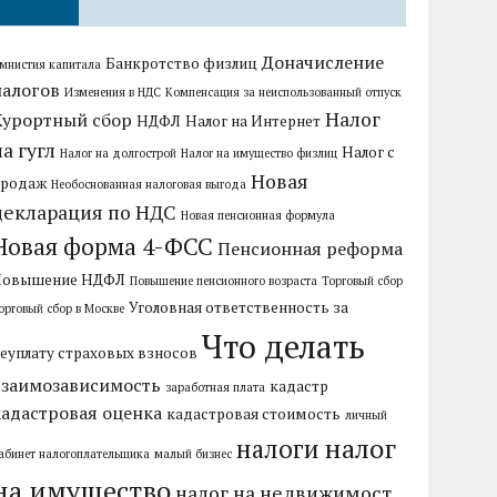
Доначисление
Банкротство физлиц
мнистия капитала
налогов
Изменения в НДС
Компенсация за неиспользованный отпуск
Налог
Курортный сбор
НДФЛ
Налог на Интернет
на гугл
Налог с
Налог на долгострой
Налог на имущество физлиц
Новая
продаж
Необоснованная налоговая выгода
декларация по НДС
Новая пенсионная формула
Новая форма 4-ФСС
Пенсионная реформа
Повышение НДФЛ
Повышение пенсионного возраста
Торговый сбор
Уголовная ответственность за
орговый сбор в Москве
Что делать
еуплату страховых взносов
взаимозависимость
кадастр
заработная плата
кадастровая оценка
кадастровая стоимость
личный
налог
налоги
абинет налогоплательщика
малый бизнес
на имущество
налог на недвижимост