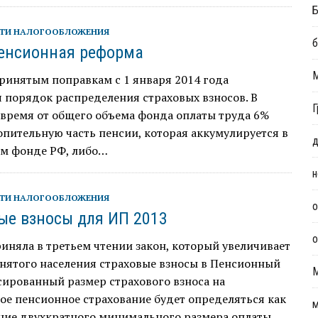
Б
ТИ НАЛОГООБЛОЖЕНИЯ
б
енсионная реформа
ринятым поправкам с 1 января 2014 года
 порядок распределения страховых взносов. В
Г
 время от общего объема фонда оплаты труда 6%
опительную часть пенсии, которая аккумулируется в
д
м фонде РФ, либо…
н
ТИ НАЛОГООБЛОЖЕНИЯ
о
ые взносы для ИП 2013
о
иняла в третьем чтении закон, который увеличивает
нятого населения страховые взносы в Пенсионный
ированный размер страхового взноса на
ое пенсионное страхование будет определяться как
м
ние двухкратного минимального размера оплаты