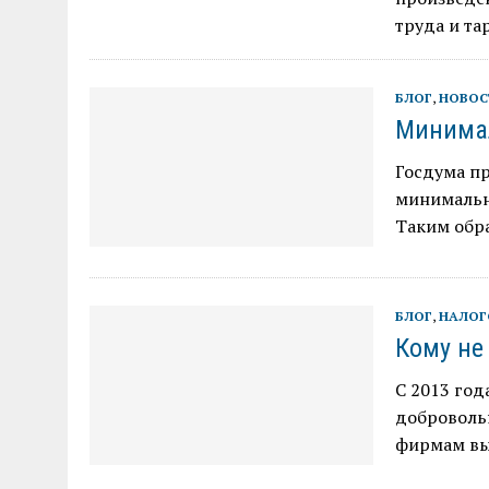
труда и та
БЛОГ
,
НОВОС
Минимал
Госдума пр
минимально
Таким обра
БЛОГ
,
НАЛОГ
Кому не
С 2013 год
добровольн
фирмам выг