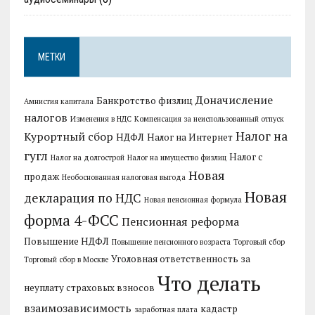
МЕТКИ
Доначисление
Банкротство физлиц
Амнистия капитала
налогов
Изменения в НДС
Компенсация за неиспользованный отпуск
Налог на
Курортный сбор
НДФЛ
Налог на Интернет
гугл
Налог с
Налог на долгострой
Налог на имущество физлиц
Новая
продаж
Необоснованная налоговая выгода
Новая
декларация по НДС
Новая пенсионная формула
форма 4-ФСС
Пенсионная реформа
Повышение НДФЛ
Повышение пенсионного возраста
Торговый сбор
Уголовная ответственность за
Торговый сбор в Москве
Что делать
неуплату страховых взносов
взаимозависимость
кадастр
заработная плата