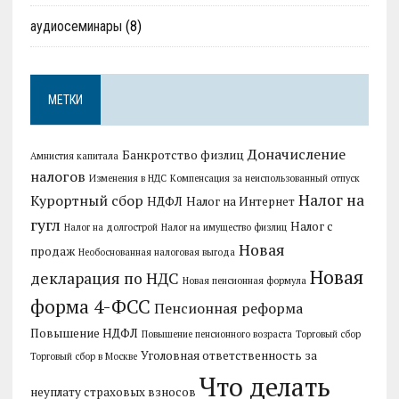
аудиосеминары
(8)
МЕТКИ
Доначисление
Банкротство физлиц
Амнистия капитала
налогов
Изменения в НДС
Компенсация за неиспользованный отпуск
Налог на
Курортный сбор
НДФЛ
Налог на Интернет
гугл
Налог с
Налог на долгострой
Налог на имущество физлиц
Новая
продаж
Необоснованная налоговая выгода
Новая
декларация по НДС
Новая пенсионная формула
форма 4-ФСС
Пенсионная реформа
Повышение НДФЛ
Повышение пенсионного возраста
Торговый сбор
Уголовная ответственность за
Торговый сбор в Москве
Что делать
неуплату страховых взносов