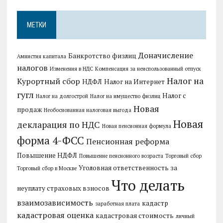
МЕТКИ
Доначисление
Банкротство физлиц
Амнистия капитала
налогов
Изменения в НДС
Компенсация за неиспользованный отпуск
Налог на
Курортный сбор
НДФЛ
Налог на Интернет
гугл
Налог с
Налог на долгострой
Налог на имущество физлиц
Новая
продаж
Необоснованная налоговая выгода
Новая
декларация по НДС
Новая пенсионная формула
форма 4-ФСС
Пенсионная реформа
Повышение НДФЛ
Повышение пенсионного возраста
Торговый сбор
Уголовная ответственность за
Торговый сбор в Москве
Что делать
неуплату страховых взносов
взаимозависимость
кадастр
заработная плата
кадастровая оценка
кадастровая стоимость
личный