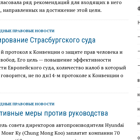
гласовала ряд рекомендаций для входящих в него
, направленных на достижение этой цели.
Н
ДНЫЕ ПРАВОВЫЕ НОВОСТИ
—
рование Страсбургского суда
й протокол к Конвенции о защите прав человека и
—
свобод. Его цель — повышение эффективности
—
ти Европейского суда, количество жалоб в который
к говорится, не по дн14-м протоколе к Конвенции о
в
н
ДНЫЕ ПРАВОВЫЕ НОВОСТИ
н
тивные меры против руководства
н
ель совета директоров автопроизводителя Hyundai
 Монг Ку (Chung Mong Koo) заплатит компании 70
о