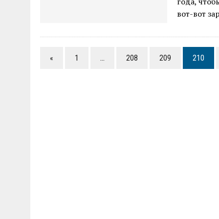
года, чтоб
вот-вот за
«
1
…
208
209
210