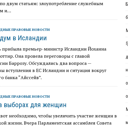
по двум статьям: злоупотребление служебным
Б
ем и…
б
ДНЫЕ ПРАВОВЫЕ НОВОСТИ
дум в Исландии
Г
ь прибыла премьер-министр Исландии Йоханна
ттир. Она провела переговоры с главой
д
сии Баррозу. Обсуждались два вопроса —
ы вступления в ЕС Исландии и ситуация вокруг
н
о банка “Айссейв”.
о
о
ДНЫЕ ПРАВОВЫЕ НОВОСТИ
а выборах для женщин
вот необходимо, чтобы увеличить участие женщин в
ой жизни. Вчера Парламентская ассамблея Совета
м