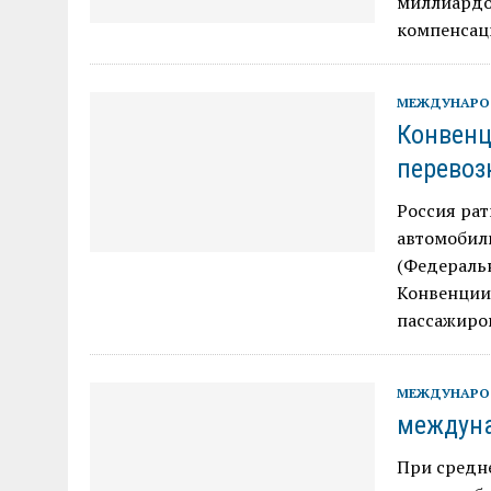
миллиардов
компенсаци
МЕЖДУНАРО
Конвенц
перевоз
Россия ра
автомобил
(Федеральн
Конвенции
пассажиров
МЕЖДУНАРО
междуна
При средне