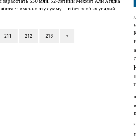
ы заработать $50 млн. 52-летний Мехмет Али Агджа
работает именно эту сумму — и без особых усилий.
А
211
212
213
»
Т
н
к