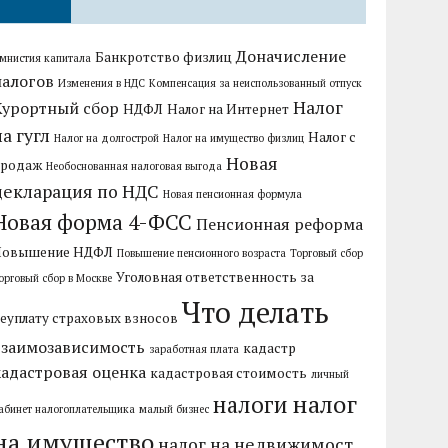
Доначисление
Банкротство физлиц
мнистия капитала
налогов
Изменения в НДС
Компенсация за неиспользованный отпуск
Налог
Курортный сбор
НДФЛ
Налог на Интернет
на гугл
Налог с
Налог на долгострой
Налог на имущество физлиц
Новая
продаж
Необоснованная налоговая выгода
декларация по НДС
Новая пенсионная формула
Новая форма 4-ФСС
Пенсионная реформа
Повышение НДФЛ
Повышение пенсионного возраста
Торговый сбор
Уголовная ответственность за
орговый сбор в Москве
Что делать
еуплату страховых взносов
взаимозависимость
кадастр
заработная плата
кадастровая оценка
кадастровая стоимость
личный
налог
налоги
абинет налогоплательщика
малый бизнес
на имущество
налог на недвижимост