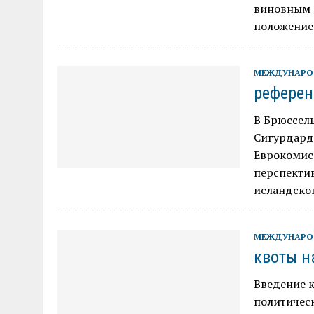
виновным 
положени
МЕЖДУНАРО
референ
В Брюссел
Сигурдардо
Еврокомис
перспектив
исландског
МЕЖДУНАРО
квоты н
Введение к
политическ