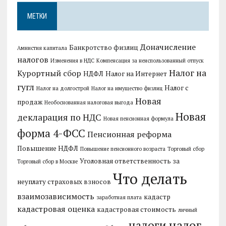
МЕТКИ
Доначисление
Банкротство физлиц
Амнистия капитала
налогов
Изменения в НДС
Компенсация за неиспользованный отпуск
Налог на
Курортный сбор
НДФЛ
Налог на Интернет
гугл
Налог с
Налог на долгострой
Налог на имущество физлиц
Новая
продаж
Необоснованная налоговая выгода
Новая
декларация по НДС
Новая пенсионная формула
форма 4-ФСС
Пенсионная реформа
Повышение НДФЛ
Повышение пенсионного возраста
Торговый сбор
Уголовная ответственность за
Торговый сбор в Москве
Что делать
неуплату страховых взносов
взаимозависимость
кадастр
заработная плата
кадастровая оценка
кадастровая стоимость
личный
налог
налоги