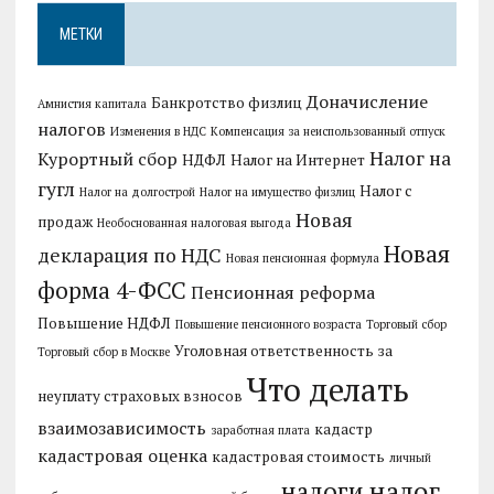
МЕТКИ
Доначисление
Банкротство физлиц
Амнистия капитала
налогов
Изменения в НДС
Компенсация за неиспользованный отпуск
Налог на
Курортный сбор
НДФЛ
Налог на Интернет
гугл
Налог с
Налог на долгострой
Налог на имущество физлиц
Новая
продаж
Необоснованная налоговая выгода
Новая
декларация по НДС
Новая пенсионная формула
форма 4-ФСС
Пенсионная реформа
Повышение НДФЛ
Повышение пенсионного возраста
Торговый сбор
Уголовная ответственность за
Торговый сбор в Москве
Что делать
неуплату страховых взносов
взаимозависимость
кадастр
заработная плата
кадастровая оценка
кадастровая стоимость
личный
налог
налоги