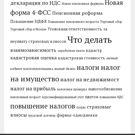
Новая
декларация по НДС
Новая пенсионная формула
форма 4-ФСС
Пенсионная реформа
Повышение НДФЛ
Повышение пенсионного возраста
Торговый сбор
Уголовная ответственность за
Торговый сбор в Москве
Что делать
неуплату страховых взносов
взаимозависимость
кадастр
заработная плата
кадастровая оценка
кадастровая стоимость
личный
налог
налоги
кабинет налогоплательщика
малый бизнес
на имущество
налог на недвижимост
налог на прибыль
налогообложение
налоговая проверка
платон
пенсионный возраст
персонифицированный учет
повышение НДС
повышение налогов
страховые
споры
взносы
фирмы-однодневки
трудовой договор