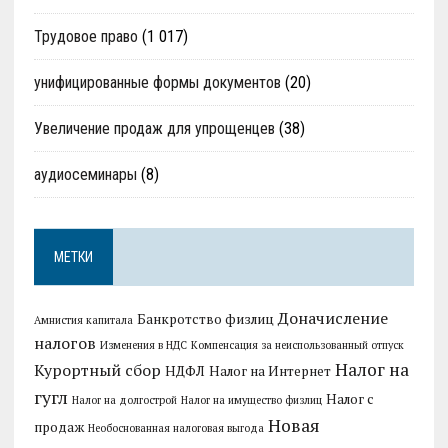
Трудовое право
(1 017)
унифицированные формы документов
(20)
Увеличение продаж для упрощенцев
(38)
аудиосеминары
(8)
МЕТКИ
Доначисление
Банкротство физлиц
Амнистия капитала
налогов
Изменения в НДС
Компенсация за неиспользованный отпуск
Налог на
Курортный сбор
НДФЛ
Налог на Интернет
гугл
Налог с
Налог на долгострой
Налог на имущество физлиц
Новая
продаж
Необоснованная налоговая выгода