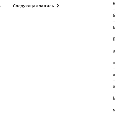
Б
ь
Следующая запись
б
Г
д
н
о
о
м