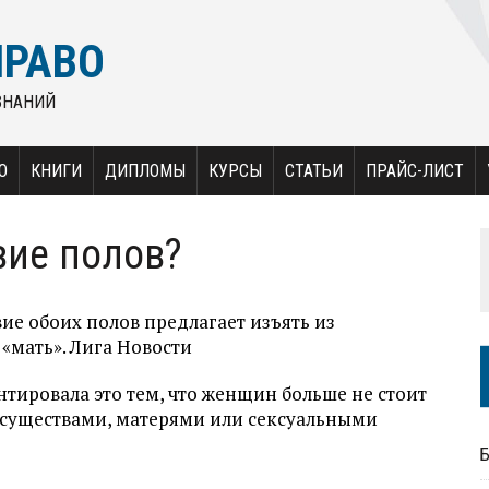
ПРАВО
ЗНАНИЙ
О
КНИГИ
ДИПЛОМЫ
КУРСЫ
СТАТЬИ
ПРАЙС-ЛИСТ
вие полов?
ие обоих полов предлагает изъять из
«мать». Лига Новости
ировала это тем, что женщин больше не стоит
существами, матерями или сексуальными