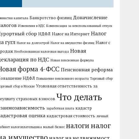
Доначисление
Банкротство физлиц
мнистия капитала
налогов
Изменения в НДС
Компенсация за неиспользованный отпуск
Налог
Курортный сбор
НДФЛ
Налог на Интернет
на гугл
Налог с
Налог на долгострой
Налог на имущество физлиц
Новая
продаж
Необоснованная налоговая выгода
декларация по НДС
Новая пенсионная формула
Новая форма 4-ФСС
Пенсионная реформа
Повышение НДФЛ
Повышение пенсионного возраста
Торговый сбор
Уголовная ответственность за
орговый сбор в Москве
Что делать
еуплату страховых взносов
взаимозависимость
кадастр
заработная плата
кадастровая оценка
кадастровая стоимость
личный
налог
налоги
абинет налогоплательщика
малый бизнес
на имущество
налог на недвижимост