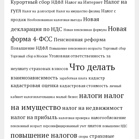
Налог на
Курортный сбор
НДФЛ
Налог на Интернет
гугл
Налог с
Налог на долгострой
Налог на имущество физлиц
Новая
продаж
Необоснованная налоговая выгода
Новая
декларация по НДС
Новая пенсионная формула
форма 4-ФСС
Пенсионная реформа
Повышение НДФЛ
Повышение пенсионного возраста
Торговый сбор
Уголовная ответственность за
Торговый сбор в Москве
Что делать
неуплату страховых взносов
взаимозависимость
кадастр
заработная плата
кадастровая оценка
кадастровая стоимость
личный
налог
налоги
кабинет налогоплательщика
малый бизнес
на имущество
налог на недвижимост
налог на прибыль
налогообложение
налоговая проверка
платон
пенсионный возраст
персонифицированный учет
повышение НДС
повышение налогов
страховые
споры