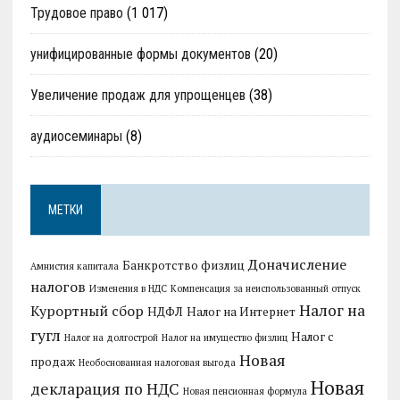
Трудовое право
(1 017)
унифицированные формы документов
(20)
Увеличение продаж для упрощенцев
(38)
аудиосеминары
(8)
МЕТКИ
Доначисление
Банкротство физлиц
Амнистия капитала
налогов
Изменения в НДС
Компенсация за неиспользованный отпуск
Налог на
Курортный сбор
НДФЛ
Налог на Интернет
гугл
Налог с
Налог на долгострой
Налог на имущество физлиц
Новая
продаж
Необоснованная налоговая выгода
Новая
декларация по НДС
Новая пенсионная формула