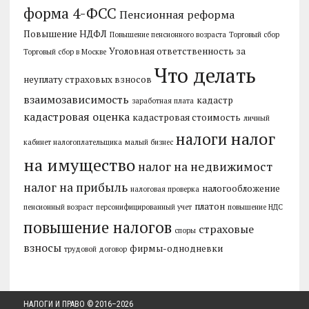
форма 4-ФСС
Пенсионная реформа
Повышение НДФЛ
Повышение пенсионного возраста
Торговый сбор
Уголовная ответственность за
Торговый сбор в Москве
Что делать
неуплату страховых взносов
взаимозависимость
кадастр
заработная плата
кадастровая оценка
кадастровая стоимость
личный
налог
налоги
кабинет налогоплательщика
малый бизнес
на имущество
налог на недвижимост
налог на прибыль
налогообложение
налоговая проверка
платон
пенсионный возраст
персонифицированный учет
повышение НДС
повышение налогов
страховые
споры
взносы
фирмы-однодневки
трудовой договор
НАЛОГИ И ПРАВО
© 2016–
2026