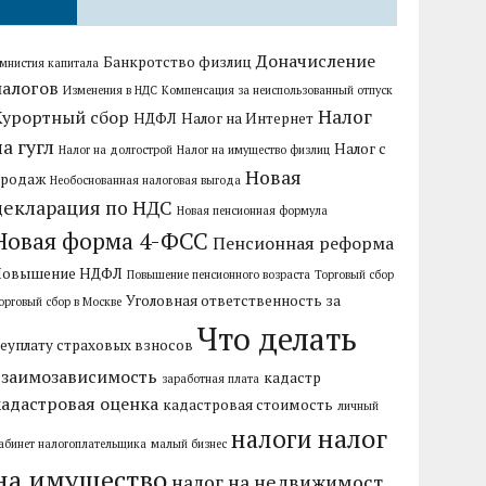
Доначисление
Банкротство физлиц
мнистия капитала
налогов
Изменения в НДС
Компенсация за неиспользованный отпуск
Налог
Курортный сбор
НДФЛ
Налог на Интернет
на гугл
Налог с
Налог на долгострой
Налог на имущество физлиц
Новая
продаж
Необоснованная налоговая выгода
декларация по НДС
Новая пенсионная формула
Новая форма 4-ФСС
Пенсионная реформа
Повышение НДФЛ
Повышение пенсионного возраста
Торговый сбор
Уголовная ответственность за
орговый сбор в Москве
Что делать
еуплату страховых взносов
взаимозависимость
кадастр
заработная плата
кадастровая оценка
кадастровая стоимость
личный
налог
налоги
абинет налогоплательщика
малый бизнес
на имущество
налог на недвижимост