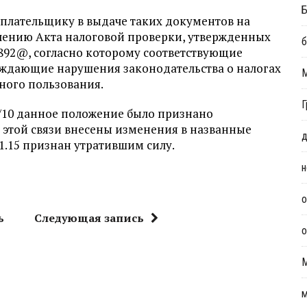
Б
плательщику в выдаче таких документов на
влению Акта налоговой проверки, утвержденных
б
/892@, согласно которому соответствующие
ждающие нарушения законодательства о налогах
ного пользования.
Г
8/10 данное положение было признано
 этой связи внесены изменения в названные
д
1.15 признан утратившим силу.
н
о
ь
Следующая запись
о
м