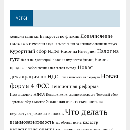
МЕТКИ
Доначисление
Банкротство физлиц
Амнистия капитала
налогов
Изменения в НДС
Компенсация за неиспользованный отпуск
Налог на
Курортный сбор
НДФЛ
Налог на Интернет
гугл
Налог с
Налог на долгострой
Налог на имущество физлиц
Новая
продаж
Необоснованная налоговая выгода
Новая
декларация по НДС
Новая пенсионная формула
форма 4-ФСС
Пенсионная реформа
Повышение НДФЛ
Повышение пенсионного возраста
Торговый сбор
Уголовная ответственность за
Торговый сбор в Москве
Что делать
неуплату страховых взносов
взаимозависимость
кадастр
заработная плата
кадастровая оценка
кадастровая стоимость
личный