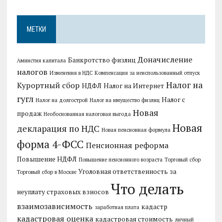
МЕТКИ
Доначисление
Банкротство физлиц
Амнистия капитала
налогов
Изменения в НДС
Компенсация за неиспользованный отпуск
Налог на
Курортный сбор
НДФЛ
Налог на Интернет
гугл
Налог с
Налог на долгострой
Налог на имущество физлиц
Новая
продаж
Необоснованная налоговая выгода
Новая
декларация по НДС
Новая пенсионная формула
форма 4-ФСС
Пенсионная реформа
Повышение НДФЛ
Повышение пенсионного возраста
Торговый сбор
Уголовная ответственность за
Торговый сбор в Москве
Что делать
неуплату страховых взносов
взаимозависимость
кадастр
заработная плата
кадастровая оценка
кадастровая стоимость
личный