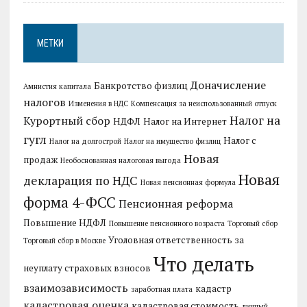
МЕТКИ
Доначисление
Банкротство физлиц
Амнистия капитала
налогов
Изменения в НДС
Компенсация за неиспользованный отпуск
Налог на
Курортный сбор
НДФЛ
Налог на Интернет
гугл
Налог с
Налог на долгострой
Налог на имущество физлиц
Новая
продаж
Необоснованная налоговая выгода
Новая
декларация по НДС
Новая пенсионная формула
форма 4-ФСС
Пенсионная реформа
Повышение НДФЛ
Повышение пенсионного возраста
Торговый сбор
Уголовная ответственность за
Торговый сбор в Москве
Что делать
неуплату страховых взносов
взаимозависимость
кадастр
заработная плата
кадастровая оценка
кадастровая стоимость
личный