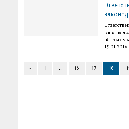
Ответст
законод
Ответствен
взносах д
обстоятель
19.01.2016
«
1
…
16
17
18
1