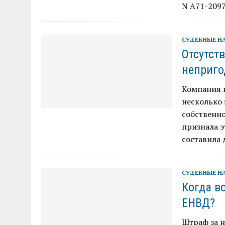
N А71-2097
СУДЕБНЫЕ Н
Отсутст
неприг
Компания п
несколько 
собственно
признала 
составила
СУДЕБНЫЕ Н
Когда в
ЕНВД?
Штраф за 