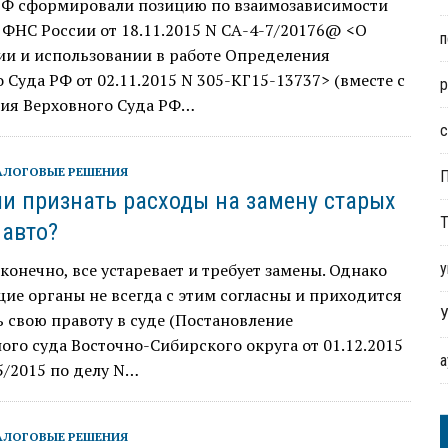
РФ cформировали позицию по взаимозависимости
ФНС России от 18.11.2015 N СА-4-7/20176@ <О
п
ии и использовании в работе Определения
 Суда РФ от 02.11.2015 N 305-КГ15-13737> (вместе с
р
ия Верховного Суда РФ…
с
АЛОГОВЫЕ РЕШЕНИЯ
и признать расходы на замену старых
Т
 авто?
 конечно, все устаревает и требует замены. Однако
у
е органы не всегда с этим согласны и приходится
У
 свою правоту в суде (Постановление
го суда Восточно-Сибирского округа от 01.12.2015
5/2015 по делу N…
АЛОГОВЫЕ РЕШЕНИЯ