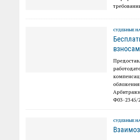
требовании
СУДЕБНЫЕ Н
Бесплат
взноса
Предостав
работодат
компенсац
обложения
Арбитражно
Ф03-2345/2
СУДЕБНЫЕ Н
Взаимо