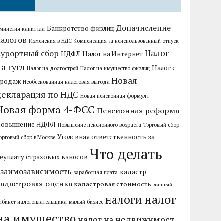
Доначисление
Банкротство физлиц
мнистия капитала
налогов
Изменения в НДС
Компенсация за неиспользованный отпуск
Налог
Курортный сбор
НДФЛ
Налог на Интернет
на гугл
Налог с
Налог на долгострой
Налог на имущество физлиц
Новая
продаж
Необоснованная налоговая выгода
декларация по НДС
Новая пенсионная формула
Новая форма 4-ФСС
Пенсионная реформа
Повышение НДФЛ
Повышение пенсионного возраста
Торговый сбор
Уголовная ответственность за
орговый сбор в Москве
Что делать
еуплату страховых взносов
взаимозависимость
кадастр
заработная плата
кадастровая оценка
кадастровая стоимость
личный
налог
налоги
абинет налогоплательщика
малый бизнес
на имущество
налог на недвижимост