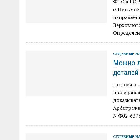
ФНС и ВС 
(<Письмо> 
направлен
Верховного
Определен
СУДЕБНЫЕ Н
Можно л
деталей
По логике,
проверяющи
доказывать
Арбитражно
N Ф02-637
СУДЕБНЫЕ Н