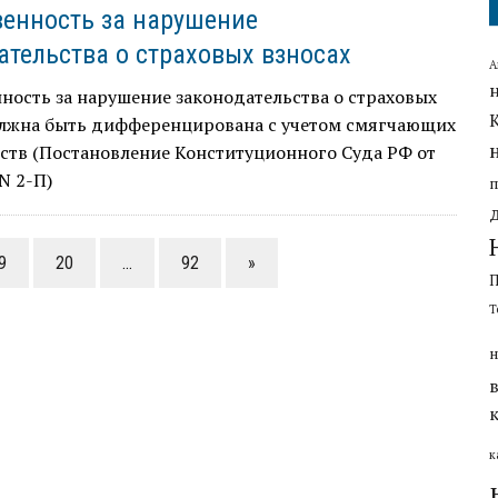
венность за нарушение
ательства о страховых взносах
А
ность за нарушение законодательства о страховых
олжна быть дифференцирована с учетом смягчающих
ств (Постановление Конституционного Суда РФ от
 N 2-П)
9
20
…
92
»
Т
н
к