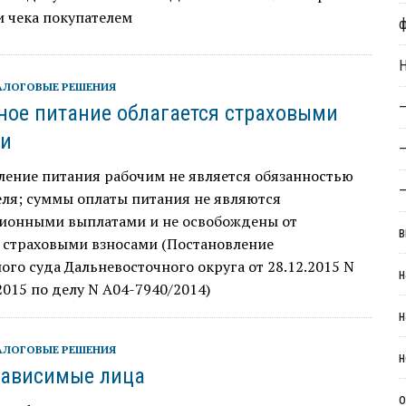
 чека покупателем
Н
АЛОГОВЫЕ РЕШЕНИЯ
—
ное питание облагается страховыми
ми
—
ление питания рабочим не является обязанностью
—
еля; суммы оплаты питания не являются
ионными выплатами и не освобождены от
в
 страховыми взносами (Постановление
го суда Дальневосточного округа от 28.12.2015 N
н
015 по делу N А04-7940/2014)
н
АЛОГОВЫЕ РЕШЕНИЯ
н
зависимые лица
о