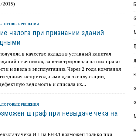
/2015)
Б
б
АЛОГОВЫЕ РЕШЕНИЯ
вие налога при признании зданий
одными
Г
олучила в качестве вклада в уставный капитал
д
зданий птичников, зарегистрировала на них право
сти и ввела в эксплуатацию. Через 2 года компания
н
эти здания непригодными для эксплуатации,
 дефектную ведомость и списала их…
о
о
АЛОГОВЫЕ РЕШЕНИЯ
озможен штраф при невыдаче чека на
м
невыдачу чека ИП на ЕНВД возможен только при