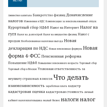
МЕТКИ
Доначисление
Банкротство физлиц
Амнистия капитала
налогов
Изменения в НДС
Компенсация за неиспользованный отпуск
Налог на
Курортный сбор
НДФЛ
Налог на Интернет
гугл
Налог с
Налог на долгострой
Налог на имущество физлиц
Новая
продаж
Необоснованная налоговая выгода
Новая
декларация по НДС
Новая пенсионная формула
форма 4-ФСС
Пенсионная реформа
Повышение НДФЛ
Повышение пенсионного возраста
Торговый сбор
Уголовная ответственность за
Торговый сбор в Москве
Что делать
неуплату страховых взносов
взаимозависимость
кадастр
заработная плата
кадастровая оценка
кадастровая стоимость
личный
налог
налоги
кабинет налогоплательщика
малый бизнес