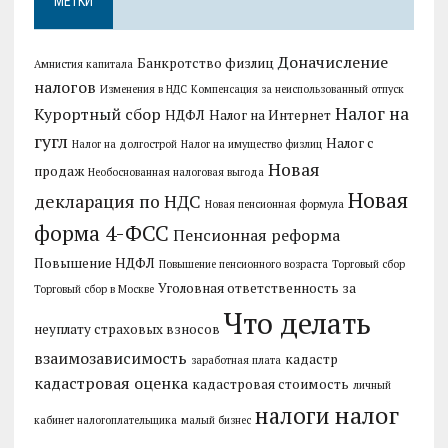
МЕТКИ
Доначисление
Банкротство физлиц
Амнистия капитала
налогов
Изменения в НДС
Компенсация за неиспользованный отпуск
Налог на
Курортный сбор
НДФЛ
Налог на Интернет
гугл
Налог с
Налог на долгострой
Налог на имущество физлиц
Новая
продаж
Необоснованная налоговая выгода
Новая
декларация по НДС
Новая пенсионная формула
форма 4-ФСС
Пенсионная реформа
Повышение НДФЛ
Повышение пенсионного возраста
Торговый сбор
Уголовная ответственность за
Торговый сбор в Москве
Что делать
неуплату страховых взносов
взаимозависимость
кадастр
заработная плата
кадастровая оценка
кадастровая стоимость
личный
налог
налоги
кабинет налогоплательщика
малый бизнес