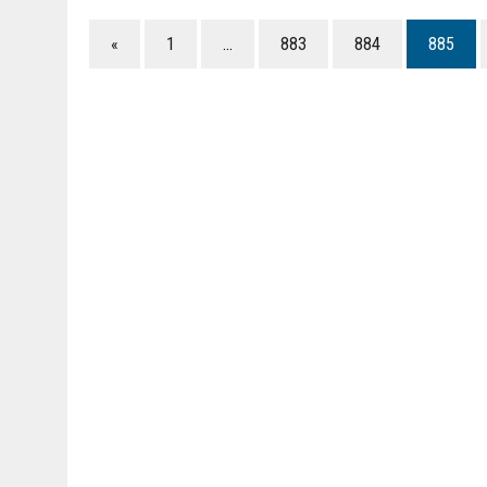
«
1
…
883
884
885