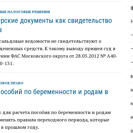
НЫЕ НАЛОГОВЫЕ РЕШЕНИЯ
ерские документы как свидетельство
Н
в
—
сальдовые ведомости не свидетельствуют о
денежных средств. К такому выводу пришел суд в
—
нии ФАС Московского округа от 28.03.2012 № А40-
—
0-131.
в
ОВОЕ ПРАВО
н
пособий по беременности и родам в
н
у для расчета пособия по беременности и родам
н
менять правила переходного периода, которые
 в прошлом году.
о