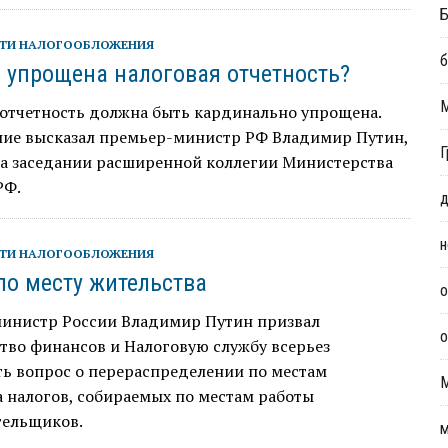
Б
ТИ НАЛОГООБЛОЖЕНИЯ
б
и упрощена налоговая отчетность?
 отчетность должна быть кардинально упрощена.
ние высказал премьер-министр РФ Владимир Путин,
Г
на заседании расширенной коллегии Министерства
РФ.
д
н
ТИ НАЛОГООБЛОЖЕНИЯ
по месту жительства
о
инистр России Владимир Путин призвал
о
тво финансов и Налоговую службу всерьез
ть вопрос о перераспределении по местам
 налогов, собираемых по местам работы
тельщиков.
м