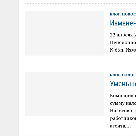
БЛОГ
,
НОВОС
Изменен
22 апреля 
Пенсионног
N 66п. Изм
БЛОГ
,
НАЛОГ
Уменьше
Компания 
сумму налог
Налоговог
работников
агента,…