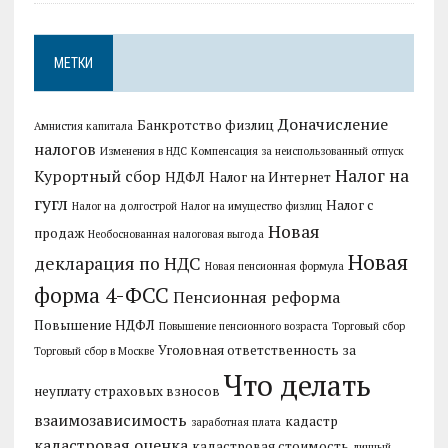
МЕТКИ
Доначисление
Банкротство физлиц
Амнистия капитала
налогов
Изменения в НДС
Компенсация за неиспользованный отпуск
Налог на
Курортный сбор
НДФЛ
Налог на Интернет
гугл
Налог с
Налог на долгострой
Налог на имущество физлиц
Новая
продаж
Необоснованная налоговая выгода
Новая
декларация по НДС
Новая пенсионная формула
форма 4-ФСС
Пенсионная реформа
Повышение НДФЛ
Повышение пенсионного возраста
Торговый сбор
Уголовная ответственность за
Торговый сбор в Москве
Что делать
неуплату страховых взносов
взаимозависимость
кадастр
заработная плата
кадастровая оценка
кадастровая стоимость
личный