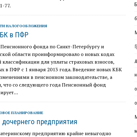
Б
1-77.
б
ТИ НАЛОГООБЛОЖЕНИЯ
БК в ПФР
 Пенсионного фонда по Санкт-Петербургу и
Г
ской области проинформировало о новых кодах
д
 классификации для уплаты страховых взносов,
х в ПФР с 1 января 2013 года. Введение новых КБК
н
изменениями в пенсионном законодательстве, а
м, что со следующего года Пенсионный фонд
о
рирует…
о
ОВОЕ ПЛАНИРОВАНИЕ
 дочернего предприятия
м
материнскому предприятию крайне невыгодно