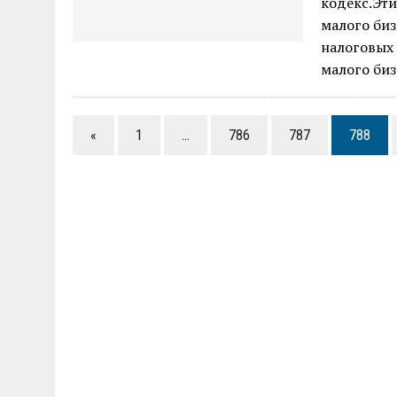
кодекс.Эт
малого би
налоговых
малого биз
«
1
…
786
787
788