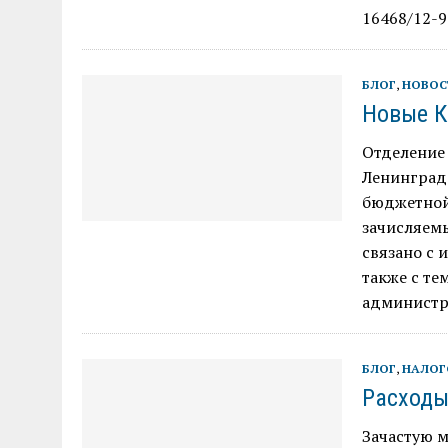
16468/12-9
БЛОГ
,
НОВОС
Новые К
Отделение
Ленинград
бюджетной
зачисляемы
связано с 
также с те
админист
БЛОГ
,
НАЛОГ
Расходы
Зачастую 