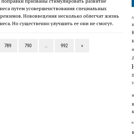
и поправки призваны стимулировать развитие
знеса путем усовершенствования специальных
 режимов. Нововведения несколько облегчат жизнь
А
неса. Но существенно улучшить ее они не смогут.
789
790
…
992
»
Т
н
к