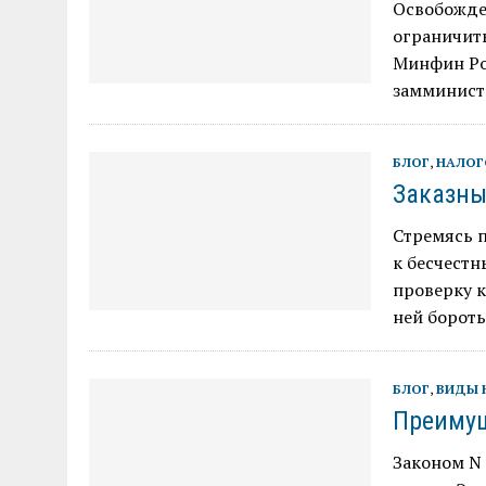
Освобожде
ограничить
Минфин Рос
замминист
БЛОГ
,
НАЛОГ
Заказны
Стремясь 
к бесчестн
проверку к
ней бороть
БЛОГ
,
ВИДЫ 
Преимущ
Законом N