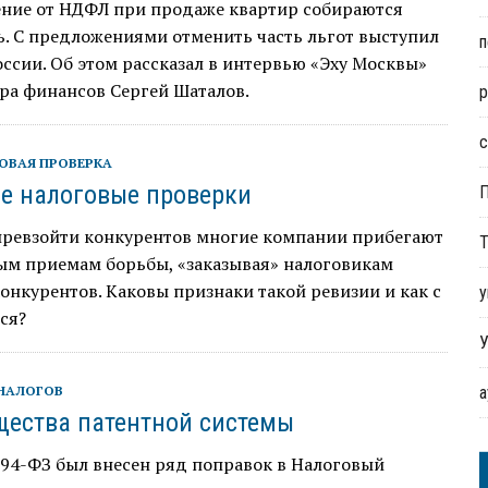
ние от НДФЛ при продаже квартир собираются
. С предложениями отменить часть льгот выступил
п
сии. Об этом рассказал в интервью «Эху Москвы»
ра финансов Сергей Шаталов.
р
с
ОВАЯ ПРОВЕРКА
е налоговые проверки
превзойти конкурентов многие компании прибегают
Т
ым приемам борьбы, «заказывая» налоговикам
онкурентов. Каковы признаки такой ревизии и как с
у
ся?
У
НАЛОГОВ
ества патентной системы
 94-ФЗ был внесен ряд поправок в Налоговый