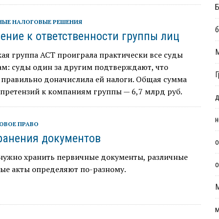
Б
НЫЕ НАЛОГОВЫЕ РЕШЕНИЯ
б
ение к ответственности группы лиц
ая группа АСТ проиграла практически все суды
м: суды один за другим подтверждают, что
Г
 правильно доначислила ей налоги. Общая сумма
претензий к компаниям группы — 6,7 млрд руб.
д
н
ОВОЕ ПРАВО
ранения документов
о
 нужно хранить первичные документы, различные
о
ые акты определяют по-разному.
м