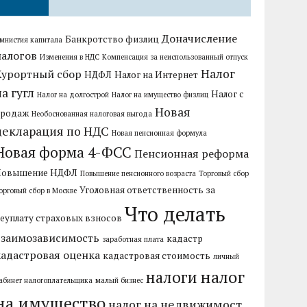
Доначисление
Банкротство физлиц
мнистия капитала
налогов
Изменения в НДС
Компенсация за неиспользованный отпуск
Налог
Курортный сбор
НДФЛ
Налог на Интернет
на гугл
Налог с
Налог на долгострой
Налог на имущество физлиц
Новая
продаж
Необоснованная налоговая выгода
декларация по НДС
Новая пенсионная формула
Новая форма 4-ФСС
Пенсионная реформа
Повышение НДФЛ
Повышение пенсионного возраста
Торговый сбор
Уголовная ответственность за
орговый сбор в Москве
Что делать
еуплату страховых взносов
взаимозависимость
кадастр
заработная плата
кадастровая оценка
кадастровая стоимость
личный
налог
налоги
абинет налогоплательщика
малый бизнес
на имущество
налог на недвижимост