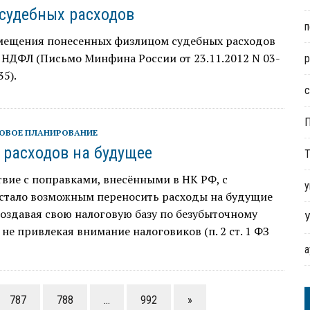
 судебных расходов
п
мещения понесенных физлицом судебных расходов
 НДФЛ (Письмо Минфина России от 23.11.2012 N 03-
р
35).
с
ОВОЕ ПЛАНИРОВАНИЕ
 расходов на будущее
Т
твие с поправками, внесёнными в НК РФ, с
у
 стало возможным переносить расходы на будущие
оздавая свою налоговую базу по безубыточному
У
 не привлекая внимание налоговиков (п. 2 ст. 1 ФЗ
787
788
…
992
»