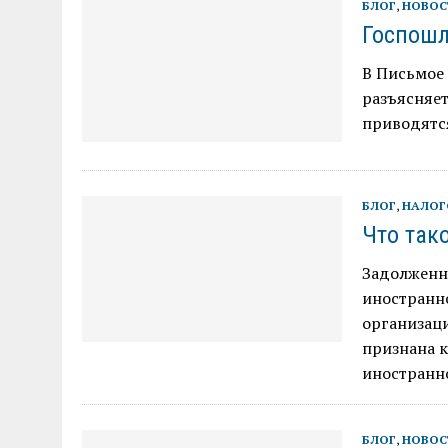
БЛОГ
,
НОВОС
Госпошл
В Письмое 
разъясняе
приводятся
БЛОГ
,
НАЛОГ
Что так
Задолженн
иностранно
организаци
признана 
иностранн
БЛОГ
,
НОВОС