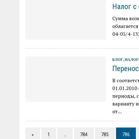
Налог с
Сумма воз
облагается
04-05/4-13
БЛОГ
,
НАЛОГ
Перенос
В соответс
01.01.2010
периоды, с
варианту и
от…
«
1
…
784
785
786