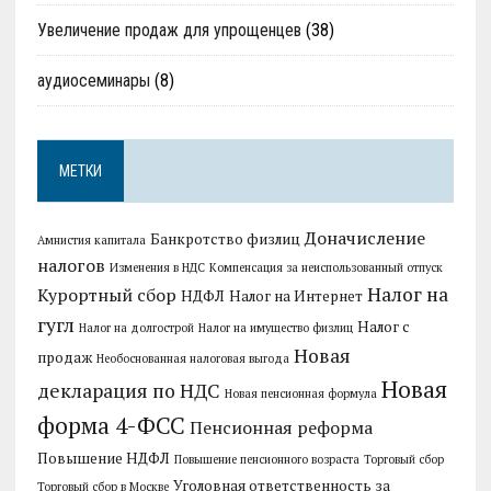
Увеличение продаж для упрощенцев
(38)
аудиосеминары
(8)
МЕТКИ
Доначисление
Банкротство физлиц
Амнистия капитала
налогов
Изменения в НДС
Компенсация за неиспользованный отпуск
Налог на
Курортный сбор
НДФЛ
Налог на Интернет
гугл
Налог с
Налог на долгострой
Налог на имущество физлиц
Новая
продаж
Необоснованная налоговая выгода
Новая
декларация по НДС
Новая пенсионная формула
форма 4-ФСС
Пенсионная реформа
Повышение НДФЛ
Повышение пенсионного возраста
Торговый сбор
Уголовная ответственность за
Торговый сбор в Москве