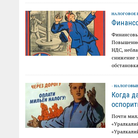
НАЛОГОВОЕ 
Финансо
Финансовы
Повышение 
НДС, небла
снижение 
обстановка
- НАЛОГОВЫ
Когда д
оспорит
Почти мил
«Уралкалий
«Уралкалий