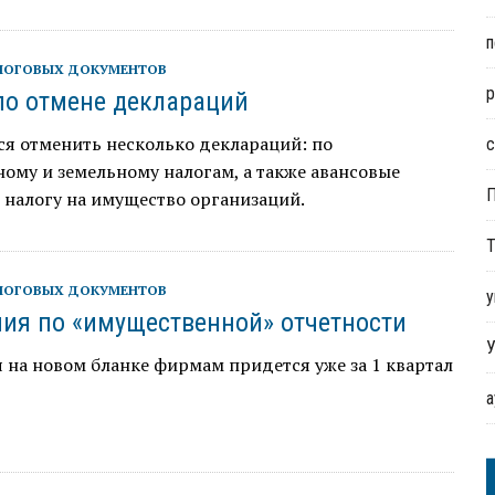
п
ЛОГОВЫХ ДОКУМЕНТОВ
р
по отмене деклараций
я отменить несколько деклараций: по
с
ому и земельному налогам, а также авансовые
 налогу на имущество организаций.
Т
ЛОГОВЫХ ДОКУМЕНТОВ
у
ия по «имущественной» отчетности
У
 на новом бланке фирмам придется уже за 1 квартал