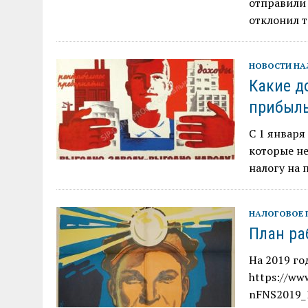
отправили 
отклонил 
НОВОСТИ Н
Какие д
прибыль
С 1 января
которые н
налогу на 
НАЛОГОВОЕ 
План ра
На 2019 го
https://www
nFNS2019_