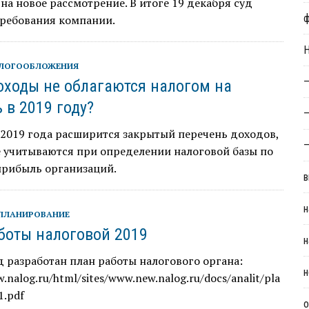
на новое рассмотрение. В итоге 19 декабря суд
требования компании.
Н
АЛОГООБЛОЖЕНИЯ
—
оходы не облагаются налогом на
 в 2019 году?
—
 2019 года расширится закрытый перечень доходов,
—
е учитываются при определении налоговой базы по
прибыль организаций.
в
н
ПЛАНИРОВАНИЕ
боты налоговой 2019
н
д разработан план работы налогового органа:
н
.nalog.ru/html/sites/www.new.nalog.ru/docs/analit/pla
1.pdf
о