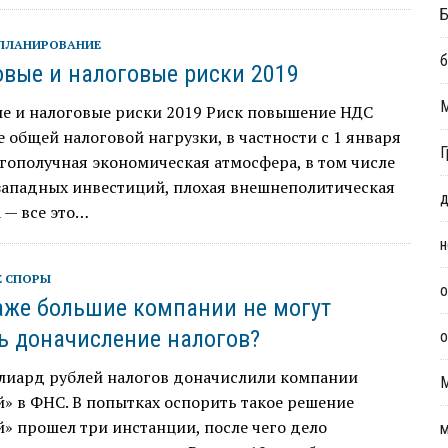
Б
ПЛАНИРОВАНИЕ
б
вые и налоговые риски 2019
е и налоговые риски 2019 Риск повышение НДС
общей налоговой нагрузки, в частности с 1 января
Г
гополучная экономическая атмосфера, в том числе
западных инвестиций, плохая внешнеполитическая
д
 — все это…
н
Е СПОРЫ
о
аже большие компании не могут
ь доначисление налогов?
о
лиард рублей налогов доначислили компании
» в ФНС. В попытках оспорить такое решение
» прошел три инстанции, после чего дело
м