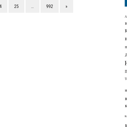
4
25
…
992
»
А
Т
н
к