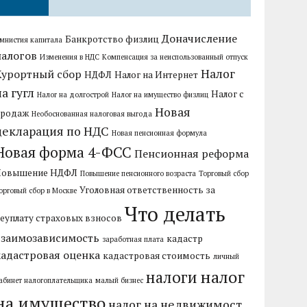
Доначисление
Банкротство физлиц
мнистия капитала
налогов
Изменения в НДС
Компенсация за неиспользованный отпуск
Налог
Курортный сбор
НДФЛ
Налог на Интернет
на гугл
Налог с
Налог на долгострой
Налог на имущество физлиц
Новая
продаж
Необоснованная налоговая выгода
декларация по НДС
Новая пенсионная формула
Новая форма 4-ФСС
Пенсионная реформа
Повышение НДФЛ
Повышение пенсионного возраста
Торговый сбор
Уголовная ответственность за
орговый сбор в Москве
Что делать
еуплату страховых взносов
взаимозависимость
кадастр
заработная плата
кадастровая оценка
кадастровая стоимость
личный
налог
налоги
абинет налогоплательщика
малый бизнес
на имущество
налог на недвижимост