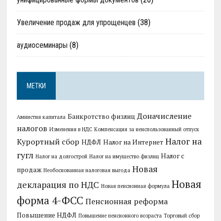
Увеличение продаж для упрощенцев
(38)
аудиосеминары
(8)
МЕТКИ
Доначисление
Банкротство физлиц
Амнистия капитала
налогов
Изменения в НДС
Компенсация за неиспользованный отпуск
Налог на
Курортный сбор
НДФЛ
Налог на Интернет
гугл
Налог с
Налог на долгострой
Налог на имущество физлиц
Новая
продаж
Необоснованная налоговая выгода
Новая
декларация по НДС
Новая пенсионная формула
форма 4-ФСС
Пенсионная реформа
Повышение НДФЛ
Повышение пенсионного возраста
Торговый сбор