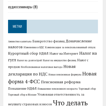
аудиосеминары
(8)
МЕТКИ
Доначисление
Банкротство физлиц
Амнистия капитала
налогов
Изменения в НДС
Компенсация за неиспользованный отпуск
Налог на
Курортный сбор
НДФЛ
Налог на Интернет
гугл
Налог с
Налог на долгострой
Налог на имущество физлиц
Новая
продаж
Необоснованная налоговая выгода
Новая
декларация по НДС
Новая пенсионная формула
форма 4-ФСС
Пенсионная реформа
Повышение НДФЛ
Повышение пенсионного возраста
Торговый сбор
Уголовная ответственность за
Торговый сбор в Москве
Что делать
неуплату страховых взносов