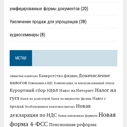
унифицированные формы документов
(20)
Увеличение продаж для упрощенцев
(38)
аудиосеминары
(8)
МЕТКИ
Доначисление
Банкротство физлиц
Амнистия капитала
налогов
Изменения в НДС
Компенсация за неиспользованный отпуск
Налог на
Курортный сбор
НДФЛ
Налог на Интернет
гугл
Налог с
Налог на долгострой
Налог на имущество физлиц
Новая
продаж
Необоснованная налоговая выгода
Новая
декларация по НДС
Новая пенсионная формула
форма 4-ФСС
Пенсионная реформа