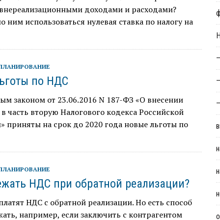
с внереализационными доходами и расходами?
о ним использоваться нулевая ставка по налогу на
Н
—
ПЛАНИРОВАНИЕ
ьготы по НДС
—
м законом от 23.06.2016 N 187-ФЗ «О внесении
—
в часть вторую Налогового кодекса Российской
 приняты на срок до 2020 года новые льготы по
в
н
ПЛАНИРОВАНИЕ
н
ежать НДС при обратной реализации?
н
латят НДС с обратной реализации. Но есть способ
жать, например, если заключить с контрагентом
о