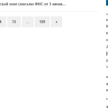
ской зоне (письмо ФНС от 3 июня…
А
4
15
…
109
»
Т
н
к