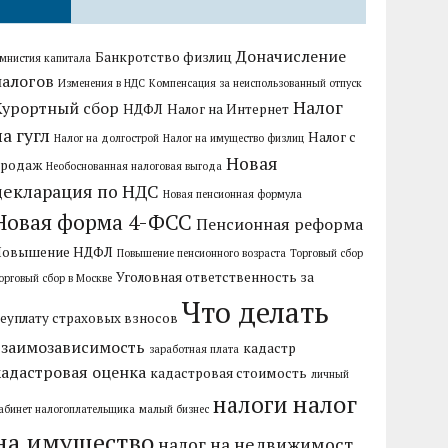
Доначисление
Банкротство физлиц
мнистия капитала
налогов
Изменения в НДС
Компенсация за неиспользованный отпуск
Налог
Курортный сбор
НДФЛ
Налог на Интернет
на гугл
Налог с
Налог на долгострой
Налог на имущество физлиц
Новая
продаж
Необоснованная налоговая выгода
декларация по НДС
Новая пенсионная формула
Новая форма 4-ФСС
Пенсионная реформа
Повышение НДФЛ
Повышение пенсионного возраста
Торговый сбор
Уголовная ответственность за
орговый сбор в Москве
Что делать
еуплату страховых взносов
взаимозависимость
кадастр
заработная плата
кадастровая оценка
кадастровая стоимость
личный
налог
налоги
абинет налогоплательщика
малый бизнес
на имущество
налог на недвижимост