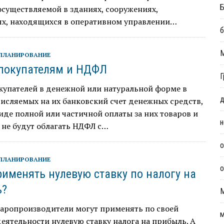
Б
осуществляемой в зданиях, сооружениях,
х, находящихся в оперативном управлении…
б
ПЛАНИРОВАНИЕ
покупателям и НДФЛ
Г
купателей в денежной или натуральной форме в
д
исляемых на их банковский счет денежных средств,
виде полной или частичной оплаты за них товаров и
н
г не будут облагать НДФЛ с…
о
ПЛАНИРОВАНИЕ
о
рименять нулевую ставку по налогу на
ь?
варопроизводители могут применять по своей
м
еятельности нулевую ставку налога на прибыль. А