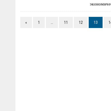
экономиче
«
1
…
11
12
13
1