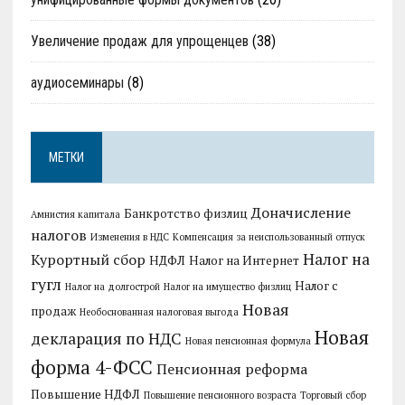
Увеличение продаж для упрощенцев
(38)
аудиосеминары
(8)
МЕТКИ
Доначисление
Банкротство физлиц
Амнистия капитала
налогов
Изменения в НДС
Компенсация за неиспользованный отпуск
Налог на
Курортный сбор
НДФЛ
Налог на Интернет
гугл
Налог с
Налог на долгострой
Налог на имущество физлиц
Новая
продаж
Необоснованная налоговая выгода
Новая
декларация по НДС
Новая пенсионная формула
форма 4-ФСС
Пенсионная реформа
Повышение НДФЛ
Повышение пенсионного возраста
Торговый сбор