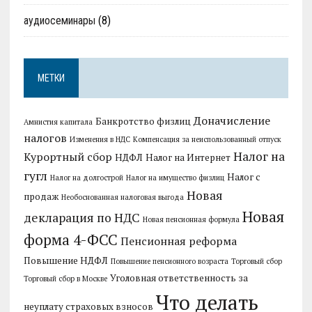
аудиосеминары
(8)
МЕТКИ
Доначисление
Банкротство физлиц
Амнистия капитала
налогов
Изменения в НДС
Компенсация за неиспользованный отпуск
Налог на
Курортный сбор
НДФЛ
Налог на Интернет
гугл
Налог с
Налог на долгострой
Налог на имущество физлиц
Новая
продаж
Необоснованная налоговая выгода
Новая
декларация по НДС
Новая пенсионная формула
форма 4-ФСС
Пенсионная реформа
Повышение НДФЛ
Повышение пенсионного возраста
Торговый сбор
Уголовная ответственность за
Торговый сбор в Москве
Что делать
неуплату страховых взносов