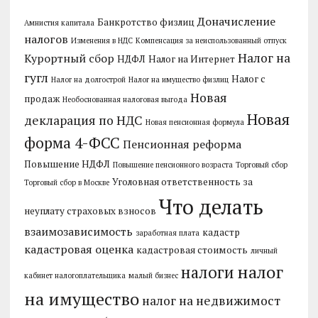
Доначисление
Банкротство физлиц
Амнистия капитала
налогов
Изменения в НДС
Компенсация за неиспользованный отпуск
Налог на
Курортный сбор
НДФЛ
Налог на Интернет
гугл
Налог с
Налог на долгострой
Налог на имущество физлиц
Новая
продаж
Необоснованная налоговая выгода
Новая
декларация по НДС
Новая пенсионная формула
форма 4-ФСС
Пенсионная реформа
Повышение НДФЛ
Повышение пенсионного возраста
Торговый сбор
Уголовная ответственность за
Торговый сбор в Москве
Что делать
неуплату страховых взносов
взаимозависимость
кадастр
заработная плата
кадастровая оценка
кадастровая стоимость
личный
налог
налоги
кабинет налогоплательщика
малый бизнес
на имущество
налог на недвижимост