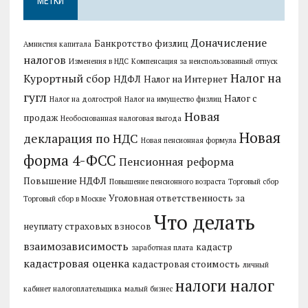
МЕТКИ
Доначисление
Банкротство физлиц
Амнистия капитала
налогов
Изменения в НДС
Компенсация за неиспользованный отпуск
Налог на
Курортный сбор
НДФЛ
Налог на Интернет
гугл
Налог с
Налог на долгострой
Налог на имущество физлиц
Новая
продаж
Необоснованная налоговая выгода
Новая
декларация по НДС
Новая пенсионная формула
форма 4-ФСС
Пенсионная реформа
Повышение НДФЛ
Повышение пенсионного возраста
Торговый сбор
Уголовная ответственность за
Торговый сбор в Москве
Что делать
неуплату страховых взносов
взаимозависимость
кадастр
заработная плата
кадастровая оценка
кадастровая стоимость
личный
налог
налоги
кабинет налогоплательщика
малый бизнес