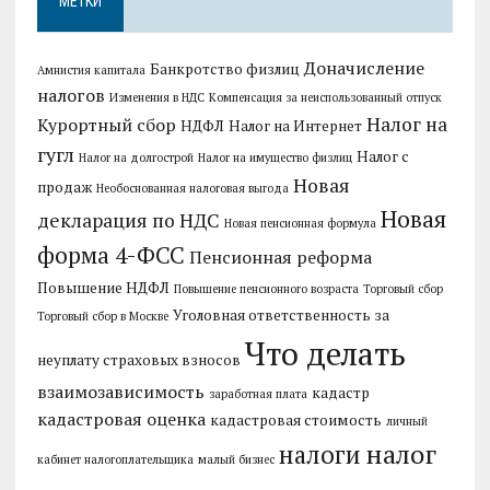
МЕТКИ
Доначисление
Банкротство физлиц
Амнистия капитала
налогов
Изменения в НДС
Компенсация за неиспользованный отпуск
Налог на
Курортный сбор
НДФЛ
Налог на Интернет
гугл
Налог с
Налог на долгострой
Налог на имущество физлиц
Новая
продаж
Необоснованная налоговая выгода
Новая
декларация по НДС
Новая пенсионная формула
форма 4-ФСС
Пенсионная реформа
Повышение НДФЛ
Повышение пенсионного возраста
Торговый сбор
Уголовная ответственность за
Торговый сбор в Москве
Что делать
неуплату страховых взносов
взаимозависимость
кадастр
заработная плата
кадастровая оценка
кадастровая стоимость
личный
налог
налоги
кабинет налогоплательщика
малый бизнес