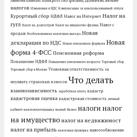
Банкротство физлиц
Амнистия капитала
налогов
Изменения в НДС
Компенсация за неиспользованный отпуск
Налог на
Курортный сбор
НДФЛ
Налог на Интернет
гугл
Налог с
Налог на долгострой
Налог на имущество физлиц
Новая
продаж
Необоснованная налоговая выгода
Новая
декларация по НДС
Новая пенсионная формула
форма 4-ФСС
Пенсионная реформа
Повышение НДФЛ
Повышение пенсионного возраста
Торговый сбор
Уголовная ответственность за
Торговый сбор в Москве
Что делать
неуплату страховых взносов
взаимозависимость
кадастр
заработная плата
кадастровая оценка
кадастровая стоимость
личный
налог
налоги
кабинет налогоплательщика
малый бизнес
на имущество
налог на недвижимост
налог на прибыль
налогообложение
налоговая проверка