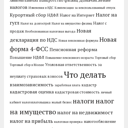
Банкротство физлиц
Амнистия капитала
налогов
Изменения в НДС
Компенсация за неиспользованный отпуск
Налог на
Курортный сбор
НДФЛ
Налог на Интернет
гугл
Налог с
Налог на долгострой
Налог на имущество физлиц
Новая
продаж
Необоснованная налоговая выгода
Новая
декларация по НДС
Новая пенсионная формула
форма 4-ФСС
Пенсионная реформа
Повышение НДФЛ
Повышение пенсионного возраста
Торговый сбор
Уголовная ответственность за
Торговый сбор в Москве
Что делать
неуплату страховых взносов
взаимозависимость
кадастр
заработная плата
кадастровая оценка
кадастровая стоимость
личный
налог
налоги
кабинет налогоплательщика
малый бизнес
на имущество
налог на недвижимост
налог на прибыль
налогообложение
налоговая проверка