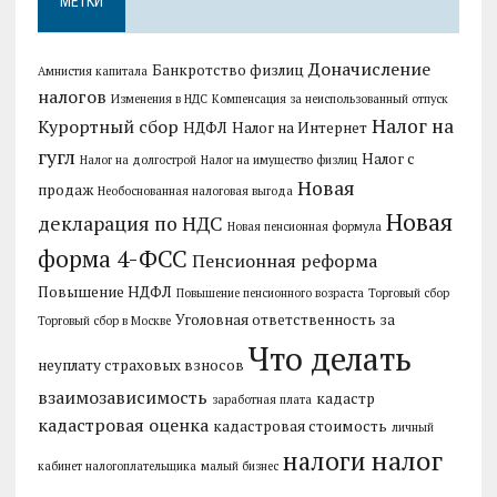
МЕТКИ
Доначисление
Банкротство физлиц
Амнистия капитала
налогов
Изменения в НДС
Компенсация за неиспользованный отпуск
Налог на
Курортный сбор
НДФЛ
Налог на Интернет
гугл
Налог с
Налог на долгострой
Налог на имущество физлиц
Новая
продаж
Необоснованная налоговая выгода
Новая
декларация по НДС
Новая пенсионная формула
форма 4-ФСС
Пенсионная реформа
Повышение НДФЛ
Повышение пенсионного возраста
Торговый сбор
Уголовная ответственность за
Торговый сбор в Москве
Что делать
неуплату страховых взносов
взаимозависимость
кадастр
заработная плата
кадастровая оценка
кадастровая стоимость
личный
налог
налоги
кабинет налогоплательщика
малый бизнес