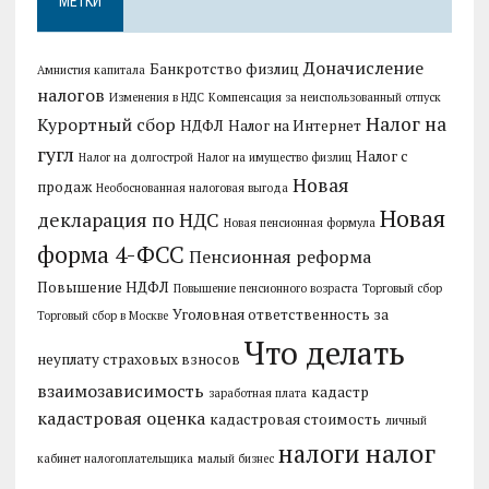
МЕТКИ
Доначисление
Банкротство физлиц
Амнистия капитала
налогов
Изменения в НДС
Компенсация за неиспользованный отпуск
Налог на
Курортный сбор
НДФЛ
Налог на Интернет
гугл
Налог с
Налог на долгострой
Налог на имущество физлиц
Новая
продаж
Необоснованная налоговая выгода
Новая
декларация по НДС
Новая пенсионная формула
форма 4-ФСС
Пенсионная реформа
Повышение НДФЛ
Повышение пенсионного возраста
Торговый сбор
Уголовная ответственность за
Торговый сбор в Москве
Что делать
неуплату страховых взносов
взаимозависимость
кадастр
заработная плата
кадастровая оценка
кадастровая стоимость
личный
налог
налоги
кабинет налогоплательщика
малый бизнес