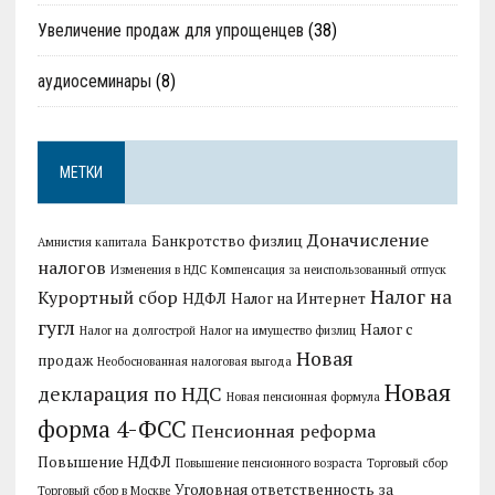
Увеличение продаж для упрощенцев
(38)
аудиосеминары
(8)
МЕТКИ
Доначисление
Банкротство физлиц
Амнистия капитала
налогов
Изменения в НДС
Компенсация за неиспользованный отпуск
Налог на
Курортный сбор
НДФЛ
Налог на Интернет
гугл
Налог с
Налог на долгострой
Налог на имущество физлиц
Новая
продаж
Необоснованная налоговая выгода
Новая
декларация по НДС
Новая пенсионная формула
форма 4-ФСС
Пенсионная реформа
Повышение НДФЛ
Повышение пенсионного возраста
Торговый сбор
Уголовная ответственность за
Торговый сбор в Москве