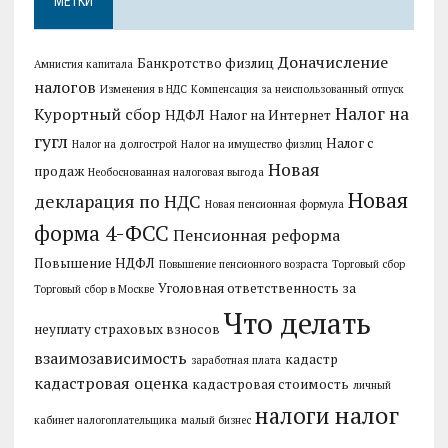
МЕТКИ
Доначисление
Банкротство физлиц
Амнистия капитала
налогов
Изменения в НДС
Компенсация за неиспользованный отпуск
Налог на
Курортный сбор
НДФЛ
Налог на Интернет
гугл
Налог с
Налог на долгострой
Налог на имущество физлиц
Новая
продаж
Необоснованная налоговая выгода
Новая
декларация по НДС
Новая пенсионная формула
форма 4-ФСС
Пенсионная реформа
Повышение НДФЛ
Повышение пенсионного возраста
Торговый сбор
Уголовная ответственность за
Торговый сбор в Москве
Что делать
неуплату страховых взносов
взаимозависимость
кадастр
заработная плата
кадастровая оценка
кадастровая стоимость
личный
налог
налоги
кабинет налогоплательщика
малый бизнес