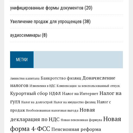
унифицированные формы документов
(20)
Увеличение продаж для упрощенцев
(38)
аудиосеминары
(8)
МЕТКИ
Доначисление
Банкротство физлиц
Амнистия капитала
налогов
Изменения в НДС
Компенсация за неиспользованный отпуск
Налог на
Курортный сбор
НДФЛ
Налог на Интернет
гугл
Налог с
Налог на долгострой
Налог на имущество физлиц
Новая
продаж
Необоснованная налоговая выгода
Новая
декларация по НДС
Новая пенсионная формула
форма 4-ФСС
Пенсионная реформа