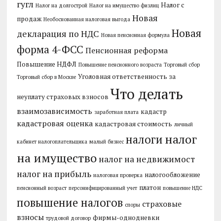
гугл
Налог с
Налог на долгострой
Налог на имущество физлиц
Новая
продаж
Необоснованная налоговая выгода
Новая
декларация по НДС
Новая пенсионная формула
форма 4-ФСС
Пенсионная реформа
Повышение НДФЛ
Повышение пенсионного возраста
Торговый сбор
Уголовная ответственность за
Торговый сбор в Москве
Что делать
неуплату страховых взносов
взаимозависимость
кадастр
заработная плата
кадастровая оценка
кадастровая стоимость
личный
налог
налоги
кабинет налогоплательщика
малый бизнес
на имущество
налог на недвижимост
налог на прибыль
налогообложение
налоговая проверка
платон
пенсионный возраст
персонифицированный учет
повышение НДС
повышение налогов
страховые
споры
взносы
фирмы-однодневки
трудовой договор