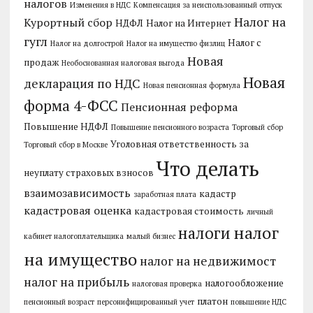
налогов
Изменения в НДС
Компенсация за неиспользованный отпуск
Налог на
Курортный сбор
НДФЛ
Налог на Интернет
гугл
Налог с
Налог на долгострой
Налог на имущество физлиц
Новая
продаж
Необоснованная налоговая выгода
Новая
декларация по НДС
Новая пенсионная формула
форма 4-ФСС
Пенсионная реформа
Повышение НДФЛ
Повышение пенсионного возраста
Торговый сбор
Уголовная ответственность за
Торговый сбор в Москве
Что делать
неуплату страховых взносов
взаимозависимость
кадастр
заработная плата
кадастровая оценка
кадастровая стоимость
личный
налог
налоги
кабинет налогоплательщика
малый бизнес
на имущество
налог на недвижимост
налог на прибыль
налогообложение
налоговая проверка
платон
пенсионный возраст
персонифицированный учет
повышение НДС