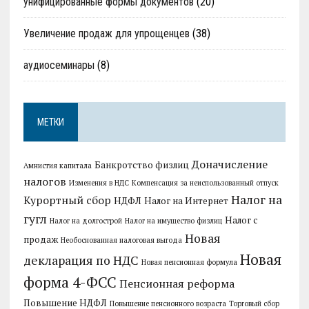
унифицированные формы документов
(20)
Увеличение продаж для упрощенцев
(38)
аудиосеминары
(8)
МЕТКИ
Доначисление
Банкротство физлиц
Амнистия капитала
налогов
Изменения в НДС
Компенсация за неиспользованный отпуск
Налог на
Курортный сбор
НДФЛ
Налог на Интернет
гугл
Налог с
Налог на долгострой
Налог на имущество физлиц
Новая
продаж
Необоснованная налоговая выгода
Новая
декларация по НДС
Новая пенсионная формула
форма 4-ФСС
Пенсионная реформа
Повышение НДФЛ
Повышение пенсионного возраста
Торговый сбор