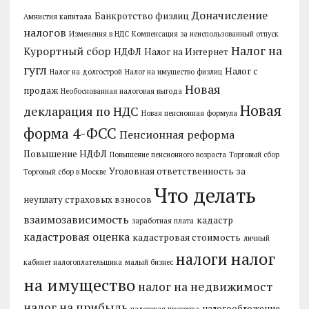
Доначисление
Банкротство физлиц
Амнистия капитала
налогов
Изменения в НДС
Компенсация за неиспользованный отпуск
Налог на
Курортный сбор
НДФЛ
Налог на Интернет
гугл
Налог с
Налог на долгострой
Налог на имущество физлиц
Новая
продаж
Необоснованная налоговая выгода
Новая
декларация по НДС
Новая пенсионная формула
форма 4-ФСС
Пенсионная реформа
Повышение НДФЛ
Повышение пенсионного возраста
Торговый сбор
Уголовная ответственность за
Торговый сбор в Москве
Что делать
неуплату страховых взносов
взаимозависимость
кадастр
заработная плата
кадастровая оценка
кадастровая стоимость
личный
налог
налоги
кабинет налогоплательщика
малый бизнес
на имущество
налог на недвижимост
налог на прибыль
налогообложение