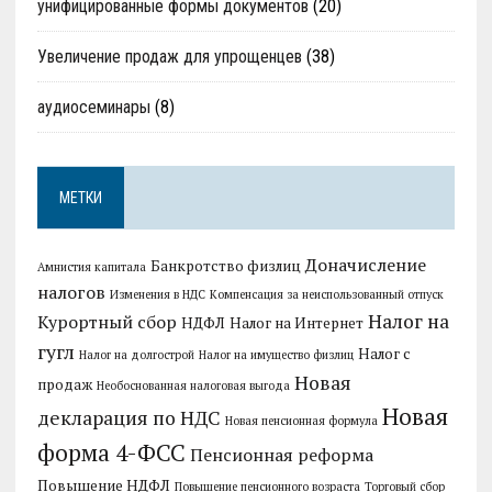
унифицированные формы документов
(20)
Увеличение продаж для упрощенцев
(38)
аудиосеминары
(8)
МЕТКИ
Доначисление
Банкротство физлиц
Амнистия капитала
налогов
Изменения в НДС
Компенсация за неиспользованный отпуск
Налог на
Курортный сбор
НДФЛ
Налог на Интернет
гугл
Налог с
Налог на долгострой
Налог на имущество физлиц
Новая
продаж
Необоснованная налоговая выгода
Новая
декларация по НДС
Новая пенсионная формула
форма 4-ФСС
Пенсионная реформа
Повышение НДФЛ
Повышение пенсионного возраста
Торговый сбор